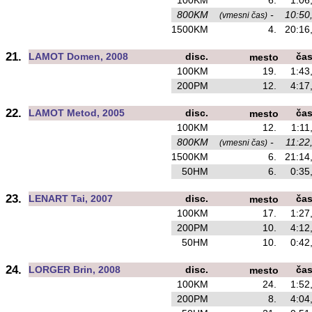
100KM
6.
1:06
800KM
-
10:50
(vmesni čas)
1500KM
4.
20:16
21.
LAMOT Domen, 2008
disc.
ča
mesto
100KM
19.
1:43
200PM
12.
4:17
22.
LAMOT Metod, 2005
disc.
ča
mesto
100KM
12.
1:11
800KM
-
11:22
(vmesni čas)
1500KM
6.
21:14
50HM
6.
0:35
23.
LENART Tai, 2007
disc.
ča
mesto
100KM
17.
1:27
200PM
10.
4:12
50HM
10.
0:42
24.
LORGER Brin, 2008
disc.
ča
mesto
100KM
24.
1:52
200PM
8.
4:04