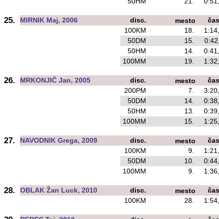
50HM
21.
0:51
25.
MIRNIK Maj, 2006
disc.
ča
mesto
100KM
18.
1:14
50DM
15.
0:42
50HM
14.
0:41
100MM
19.
1:32
26.
MRKONJIČ Jan, 2005
disc.
ča
mesto
200PM
7.
3:20
50DM
14.
0:38
50HM
13.
0:39
100MM
15.
1:25
27.
NAVODNIK Grega, 2009
disc.
ča
mesto
100KM
9.
1:21
50DM
10.
0:44
100MM
9.
1:36
28.
OBLAK Žan Luck, 2010
disc.
ča
mesto
100KM
28.
1:54