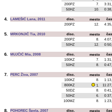
200PZ
7.
3:31
50HZ
10.
0:38
4.
LAMEŠIĆ Lana, 2011
disc.
ča
mesto
200PZ
12.
4:35
5.
MRKONJIČ Tia, 2010
disc.
ča
mesto
200PZ
8.
4:07
50HZ
12.
0:50
6.
MUJČIĆ Mia, 2008
disc.
ča
mesto
100KZ
7.
1:31
50HZ
8.
0:47
7.
PERC Živa, 2007
disc.
ča
mesto
100KZ
8.
1:13
800KZ
11:27
1.
50DZ
8.
0:41
50HZ
6.
0:37
100MZ
8.
1:23
8.
POHOREC Špela, 2007
disc.
ča
mesto