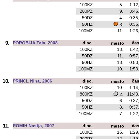
100KZ
5.
1:12
200PZ
9.
3:46
50DZ
4.
0:35
50HZ
0:35
3.
100MZ
11.
1:26
9.
POROBIJA Zala, 2008
disc.
ča
mesto
100KZ
13.
1:42
50DZ
11.
0:57
50HZ
18.
0:53
100MZ
10.
1:53
10.
PRINCL Nina, 2006
disc.
ča
mesto
100KZ
10.
1:14
800KZ
11:43
2.
50DZ
6.
0:37
50HZ
8.
0:37
100MZ
7.
1:22
11.
ROMIH Nastja, 2007
disc.
ča
mesto
100KZ
16.
1:29
200PZ
12.
4:19