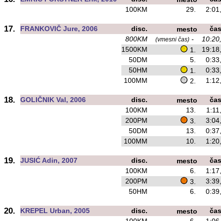
100KM
29.
2:01
17.
FRANKOVIČ Jure, 2006
disc.
ča
mesto
800KM
-
10:20
(vmesni čas)
1500KM
19:18
1.
50DM
5.
0:33
50HM
0:33
1.
100MM
1:12
2.
18.
GOLIČNIK Val, 2006
disc.
ča
mesto
100KM
13.
1:11
200PM
3:04
3.
50DM
13.
0:37
100MM
10.
1:20
19.
JUSIĆ Adin, 2007
disc.
ča
mesto
100KM
6.
1:17
200PM
3:39
3.
50HM
6.
0:39
20.
KREPEL Urban, 2005
disc.
ča
mesto