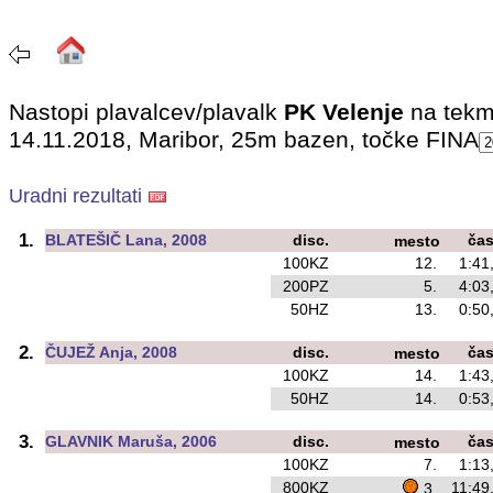
Nastopi plavalcev/plavalk
PK Velenje
na tekm
14.11.2018, Maribor, 25m bazen, točke FINA
Uradni rezultati
1.
BLATEŠIČ Lana, 2008
disc.
ča
mesto
100KZ
12.
1:41
200PZ
5.
4:03
50HZ
13.
0:50
2.
ČUJEŽ Anja, 2008
disc.
ča
mesto
100KZ
14.
1:43
50HZ
14.
0:53
3.
GLAVNIK Maruša, 2006
disc.
ča
mesto
100KZ
7.
1:13
800KZ
11:49
3.