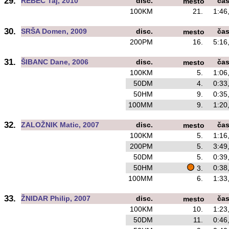
29.
REBEC Taj, 2010
disc.
ča
mesto
100KM
21.
1:46
30.
SRŠA Domen, 2009
disc.
ča
mesto
200PM
16.
5:16
31.
ŠIBANC Dane, 2006
disc.
ča
mesto
100KM
5.
1:06
50DM
4.
0:33
50HM
9.
0:35
100MM
9.
1:20
32.
ZALOŽNIK Matic, 2007
disc.
ča
mesto
100KM
5.
1:16
200PM
5.
3:49
50DM
5.
0:39
50HM
0:38
3.
100MM
6.
1:33
33.
ŽNIDAR Philip, 2007
disc.
ča
mesto
100KM
10.
1:23
50DM
11.
0:46